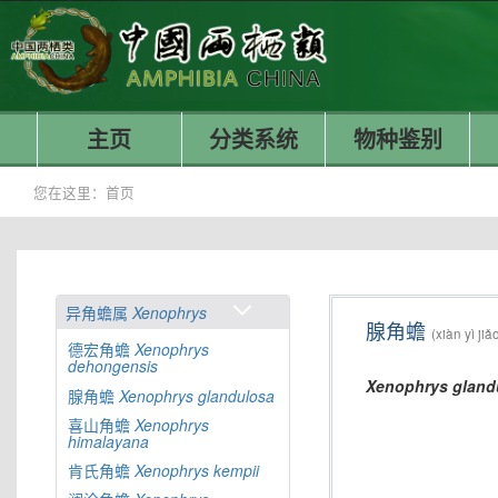
主页
分类系统
物种鉴别
您在这里：
首页
异角蟾属
Xenophrys
腺角蟾
(xiàn yì jiǎ
德宏角蟾
Xenophrys
dehongensis
Xenophrys
gland
腺角蟾
Xenophrys
glandulosa
喜山角蟾
Xenophrys
himalayana
肯氏角蟾
Xenophrys
kempii