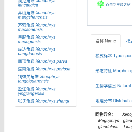
澜沧角蟾
Xenophrys
点击到生命之树
lancangica
莽山角蟾
Xenophrys
mangshanensis
茅索角蟾
Xenophrys
maosonensis
墨脱角蟾
Xenophrys
名称 Name
模式
medogensis
庞达角蟾
Xenophrys
pangdaensis
模式标本 Type spec
凹顶角蟾
Xenophrys
parva
藏南角蟾
Xenophrys
periosa
形态特征 Morphologic
铜壁关角蟾
Xenophrys
tongbiguanensis
生物学信息 Natural hi
盈江角蟾
Xenophrys
yingjiangensis
地理分布 Distributio
张氏角蟾
Xenophrys
zhangi
同物异名：
Xeno
Megophrys
glan
glandulosa
,
Liuo