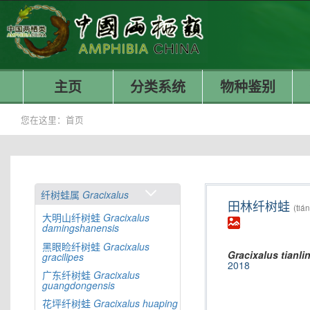
主页
分类系统
物种鉴别
您在这里：
首页
纤树蛙属
Gracixalus
田林纤树蛙
(tiá
大明山纤树蛙
Gracixalus
damingshanensis
黑眼睑纤树蛙
Gracixalus
Gracixalus
tianli
gracilipes
2018
广东纤树蛙
Gracixalus
guangdongensis
花坪纤树蛙
Gracixalus
huaping