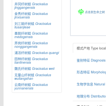
井冈纤树蛙
Gracixalus
jinggangensis
点击到生命之树
金秀纤树蛙
Gracixalus
jinxiuensis
刘三姐纤树蛙
Gracixalus
liusanjieae
墨脱纤树蛙
Gracixalus
medogensis
弄岗纤树蛙
Gracixalus
nonggangensis
模式产地 Type locali
浦活纤树蛙
Gracixalus
quangi
田林纤树蛙
Gracixalus
鉴别特征 Diagnosis
tianlinensis
魏氏纤树蛙
Gracixalus
weii
形态特征 Morphologic
无量山纤树蛙
Gracixalus
wuliangshan
生物学信息 Natural hi
云南纤树蛙
Gracixalus
yunnanensis
地理分布 Distributio