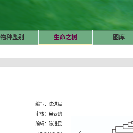
物种鉴别
生命之树
图库
编写：陈进民
审核：吴云鹤
编辑：陈进民