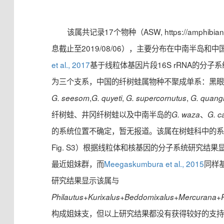
该属共记录17个物种（ASW, https://amphibianso
息截止至2019/08/06），主要分布在中南半岛和
et al., 2017
基于线粒体基因片段16S rRNA的分
为三个支系，中国的纤树蛙属物种不聚成单系：黑眼
,
,
,
G. seesom
G. quyeti
G. supercornutus
G. quang
纤树蛙、井冈纤树蛙以及中南半岛的
、
G. waza
G. c
的系统位置不确定，暂无报道。该属在树蛙科中的
Fig. S3）根据线粒体和核基因的分子系统研究结
最近姐妹群，而
Meegaskumbura et al., 2015
同样
研究结果显示该属与
+
+
+
+
Philautus
Kurixalus
Beddomixalus
Mercurana
构成姐妹支，但以上研究结果都没有获得较好的支