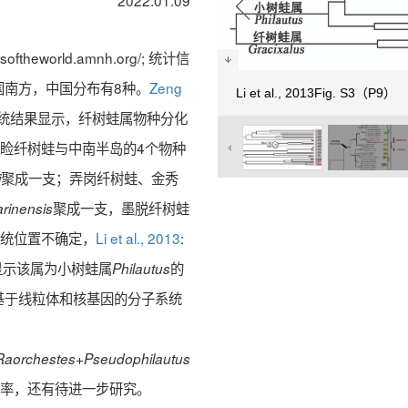
2022.01.09
ftheworld.amnh.org/; 统计信
中国南方，中国分布有8种。
Zeng
Li et al., 2013Fig. S3（P9）
子系统结果显示，纤树蛙属物种分化
睑纤树蛙与中南半岛的4个物种
聚成一支；弄岗纤树蛙、金秀
i
聚成一支，墨脱纤树蛙
arinensis
系统位置不确定，
Li et al., 2013
:
果显示该属为小树蛙属
的
Philautus
基于线粒体和核基因的分子系统
+
Raorchestes
Pseudophilautus
持率，还有待进一步研究。