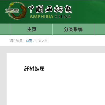
主页
分类系统
您在这里：
首页
/
生命之树
纤树蛙属