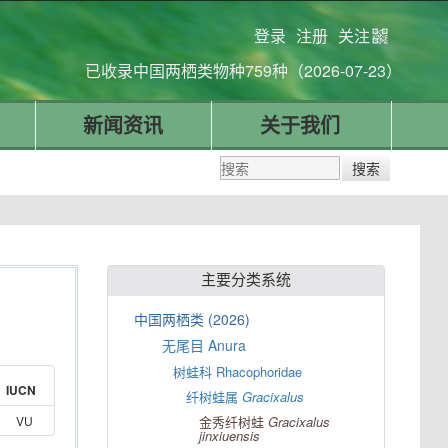
登录
注册
关注
已收录中国两栖类物种759种（2026-07-23）
新闻资讯
关于我们
主要分类系统
中国两栖类 (2026)
无尾目 Anura
树蛙科 Rhacophoridae
IUCN
纤树蛙属
Gracixalus
VU
金秀纤树蛙
Gracixalus
jinxiuensis