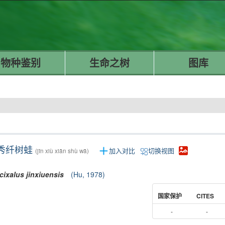
物种鉴别
生命之树
图库
秀纤树蛙
加入对比
切换视图
(jīn xiù xiān shù wā)
cixalus
jinxiuensis
(Hu, 1978)
国家保护
CITES
-
-