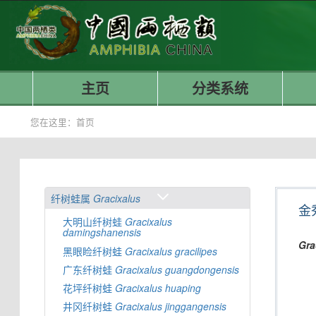
主页
分类系统
您在这里：
首页
纤树蛙属
Gracixalus
金
大明山纤树蛙
Gracixalus
damingshanensis
Gra
黑眼睑纤树蛙
Gracixalus
gracilipes
广东纤树蛙
Gracixalus
guangdongensis
花坪纤树蛙
Gracixalus
huaping
井冈纤树蛙
Gracixalus
jinggangensis