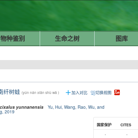
物种鉴别
生命之树
图库
南纤树蛙
加入对比
切换视图
(yún nán xiān shù wā )
cixalus
yunnanensis
Yu, Hui, Wang, Rao, Wu, and
g, 2019
国家保护
CITES
-
-