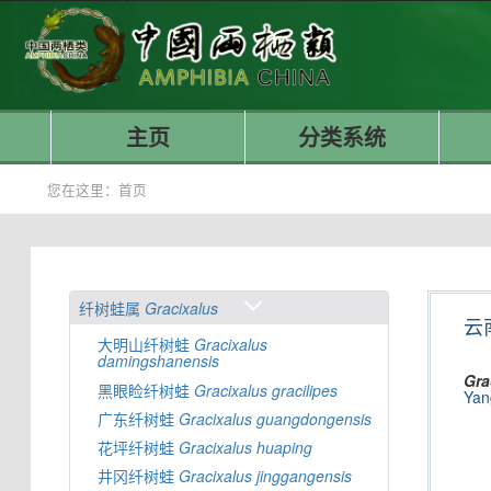
主页
分类系统
您在这里：
首页
纤树蛙属
Gracixalus
云
大明山纤树蛙
Gracixalus
damingshanensis
Gra
黑眼睑纤树蛙
Gracixalus
gracilipes
Yan
广东纤树蛙
Gracixalus
guangdongensis
花坪纤树蛙
Gracixalus
huaping
井冈纤树蛙
Gracixalus
jinggangensis