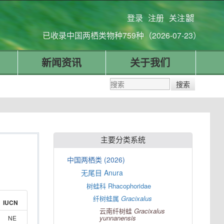
登录
注册
关注
已收录中国两栖类物种759种（2026-07-23）
新闻资讯
关于我们
主要分类系统
中国两栖类 (2026)
无尾目 Anura
树蛙科 Rhacophoridae
纤树蛙属
Gracixalus
IUCN
云南纤树蛙
Gracixalus
yunnanensis
NE