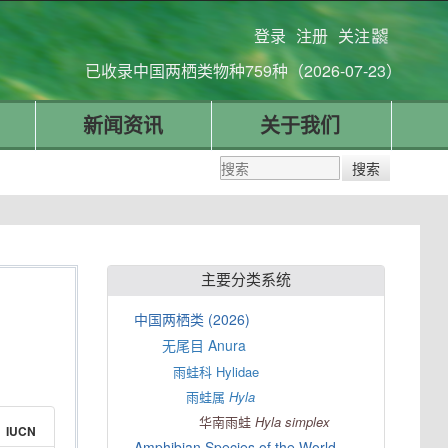
登录
注册
关注
已收录中国两栖类物种759种（2026-07-23）
新闻资讯
关于我们
主要分类系统
中国两栖类 (2026)
无尾目 Anura
雨蛙科 Hylidae
雨蛙属
Hyla
华南雨蛙
Hyla
simplex
IUCN
Amphibian Species of the World