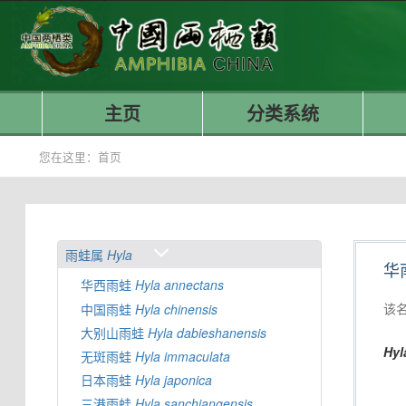
主页
分类系统
您在这里：
首页
雨蛙属
Hyla
华
华西雨蛙
Hyla
annectans
该
中国雨蛙
Hyla
chinensis
大别山雨蛙
Hyla
dabieshanensis
Hyl
无斑雨蛙
Hyla
immaculata
日本雨蛙
Hyla
japonica
三港雨蛙
Hyla
sanchiangensis