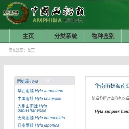
主页
分类系统
物种鉴别
您在这里：
首页
雨蛙属
Hyla
华南雨蛙海南
华西雨蛙
Hyla
annectans
该名称所对应的有效
中国雨蛙
Hyla
chinensis
大别山雨蛙
Hyla
dabieshanensis
Hyla
simplex
hai
无斑雨蛙
Hyla
immaculata
日本雨蛙
Hyla
japonica