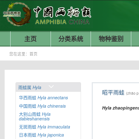
主页
分类系统
物种鉴别
您在这里：
首页
雨蛙属
Hyla
昭平雨蛙
(zhāo p
华西雨蛙
Hyla
annectans
中国雨蛙
Hyla
chinensis
Hyla
zhaopingens
大别山雨蛙
Hyla
dabieshanensis
无斑雨蛙
Hyla
immaculata
日本雨蛙
Hyla
japonica