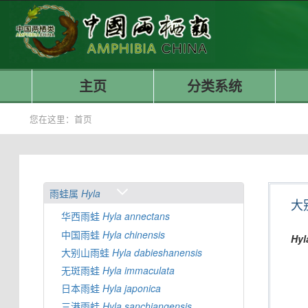
主页
分类系统
您在这里：
首页
雨蛙属
Hyla
大
华西雨蛙
Hyla
annectans
中国雨蛙
Hyla
chinensis
Hyl
大别山雨蛙
Hyla
dabieshanensis
无斑雨蛙
Hyla
immaculata
日本雨蛙
Hyla
japonica
三港雨蛙
Hyla
sanchiangensis