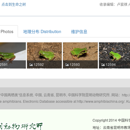
点击到生命之树
收录编辑：卢宸祺 
Photos
地理分布 Distribution
维护信息
2591
12592
12593
12594
山雨蛙 Hyla
大别山雨蛙 Hyla
大别山雨蛙 Hyla
大别山雨蛙 Hyla
ieshanensis 张财
dabieshanensis 张财
dabieshanensis 张财
dabieshanensis
025-05-08
文 2025-05-08
文 2025-05-08
文 2025-05-08
28:40 中国安徽
21:42:18 中国安徽
21:33:10 中国安徽
22:30:58 中国安徽
 id:12591
ACM id:12592
ACM id:12593
ACM id:12594
 “中国两栖类”信息系统. 中国, 云南省, 昆明市, 中国科学院昆明动物研究所. 网站：http://www.a
amphibians. Electronic Database accessible at http://www.amphibiachina.org/. Ku
Copyright 2014 中国
地址：云南省昆明市教场东