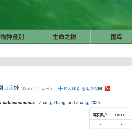
物种鉴别
生命之树
图库
别山雨蛙
加入对比
切换视图
(dà bié shān yǔ wā)
a
dabieshanensis
Zhang, Zhang, and Zhang, 2025
国家保护
CITES
-
-