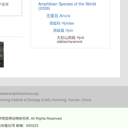
Amphibian Species of the World
卢宸祺
(2026)
无尾目 Anura
雨蛙科 Hylidae
雨蛙属
Hyla
大别山雨蛙
Hyla
dabieshanensis
 张财
mphibiachina.org/.
nming Institute of Zoology (CAS), Kunming, Yunnan, China.
科学院昆明动物研究所. All Rights Reserved
路32号 邮编：650223