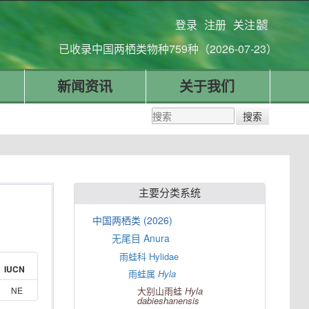
登录
注册
关注
已收录中国两栖类物种759种（2026-07-23）
新闻资讯
关于我们
主要分类系统
中国两栖类 (2026)
无尾目 Anura
雨蛙科 Hylidae
IUCN
雨蛙属
Hyla
NE
大别山雨蛙
Hyla
dabieshanensis