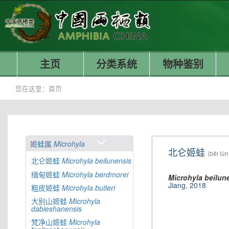
主页
分类系统
物种鉴别
您在这里：
首页
姬蛙属
Microhyla
北仑姬蛙
(běi lún
北仑姬蛙
Microhyla
beilunensis
缅甸姬蛙
Microhyla
berdmorei
Microhyla
beilun
Jiang, 2018
粗皮姬蛙
Microhyla
butleri
大别山姬蛙
Microhyla
dabieshanensis
梵净山姬蛙
Microhyla