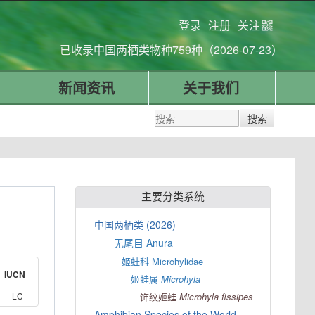
登录
注册
关注
已收录中国两栖类物种759种（2026-07-23）
新闻资讯
关于我们
主要分类系统
中国两栖类 (2026)
无尾目 Anura
姬蛙科 Microhylidae
IUCN
姬蛙属
Microhyla
LC
饰纹姬蛙
Microhyla
fissipes
Amphibian Species of the World