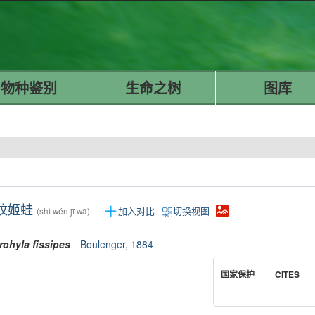
物种鉴别
生命之树
图库
纹姬蛙
加入对比
切换视图
(shì wén jī wā)
rohyla
fissipes
Boulenger, 1884
国家保护
CITES
-
-