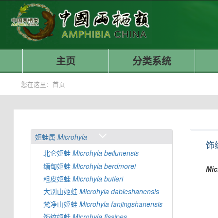
主页
分类系统
您在这里：
首页
姬蛙属
Microhyla
饰
北仑姬蛙
Microhyla
beilunensis
缅甸姬蛙
Microhyla
berdmorei
Mic
粗皮姬蛙
Microhyla
butleri
大别山姬蛙
Microhyla
dabieshanensis
梵净山姬蛙
Microhyla
fanjingshanensis
饰纹姬蛙
Microhyla
fissipes