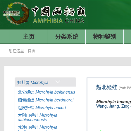
主页
分类系统
物种鉴别
您在这里：
首页
姬蛙属
Microhyla
越北姬蛙
(Yuè Bě
北仑姬蛙
Microhyla
beilunensis
缅甸姬蛙
Microhyla
berdmorei
Microhyla
hmong
Wang, Jiang, Zieg
粗皮姬蛙
Microhyla
butleri
大别山姬蛙
Microhyla
dabieshanensis
梵净山姬蛙
Microhyla