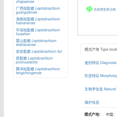
chapaense
广西拟髭蟾
Leptobrachium
点击到生命之树
guangxiense
海南拟髭蟾
Leptobrachium
hainanense
华深拟髭蟾
Leptobrachium
huashen
雷山髭蟾
Leptobrachium
leishanense
模式产地 Type locali
崇安髭蟾
Leptobrachium
liui
原髭蟾
Leptobrachium
promustache
鉴别特征 Diagnosis
腾冲拟髭蟾
Leptobrachium
tengchongense
形态特征 Morphologic
生物学信息 Natural hi
维护信息
模式产地：
中国：