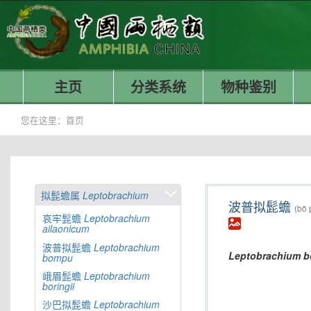
主页
分类系统
物种鉴别
您在这里：
首页
拟髭蟾属
Leptobrachium
波普拟髭蟾
(bō 
哀牢髭蟾
Leptobrachium
ailaonicum
波普拟髭蟾
Leptobrachium
Leptobrachium
b
bompu
峨眉髭蟾
Leptobrachium
boringii
沙巴拟髭蟾
Leptobrachium