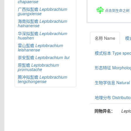
chapaense
广西拟髭蟾
Leptobrachium
点击到生命之树
guangxiense
海南拟髭蟾
Leptobrachium
hainanense
华深拟髭蟾
Leptobrachium
huashen
名称 Name
模式
雷山髭蟾
Leptobrachium
leishanense
模式标本 Type spec
崇安髭蟾
Leptobrachium
liui
原髭蟾
Leptobrachium
形态特征 Morphologic
promustache
腾冲拟髭蟾
Leptobrachium
tengchongense
生物学信息 Natural hi
地理分布 Distributio
同物异名：
Lept