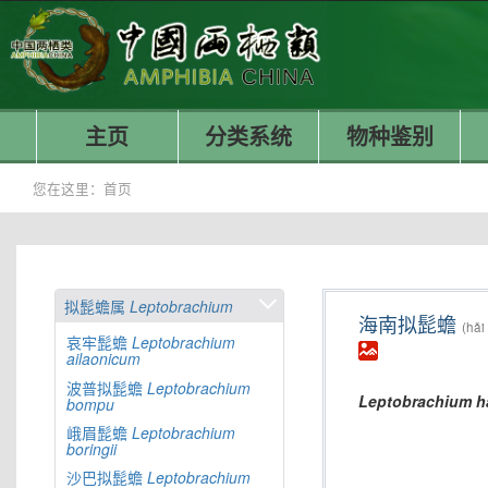
主页
分类系统
物种鉴别
您在这里：
首页
拟髭蟾属
Leptobrachium
海南拟髭蟾
(hǎi
哀牢髭蟾
Leptobrachium
ailaonicum
波普拟髭蟾
Leptobrachium
Leptobrachium
h
bompu
峨眉髭蟾
Leptobrachium
boringii
沙巴拟髭蟾
Leptobrachium