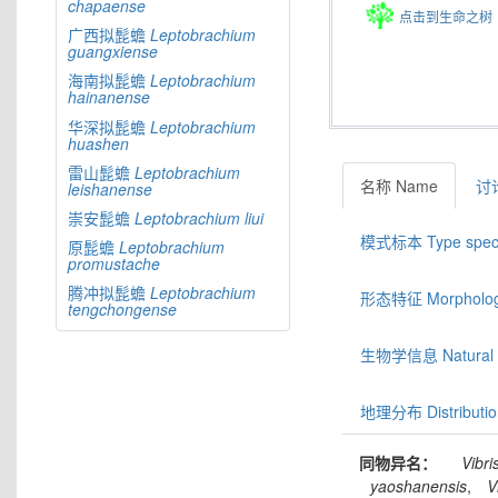
chapaense
点击到生命之树
广西拟髭蟾
Leptobrachium
guangxiense
海南拟髭蟾
Leptobrachium
hainanense
华深拟髭蟾
Leptobrachium
huashen
雷山髭蟾
Leptobrachium
名称 Name
讨论
leishanense
崇安髭蟾
Leptobrachium
liui
模式标本 Type spec
原髭蟾
Leptobrachium
promustache
腾冲拟髭蟾
Leptobrachium
形态特征 Morphologic
tengchongense
生物学信息 Natural hi
地理分布 Distributio
同物异名：
Vibri
yaoshanensis
,
V