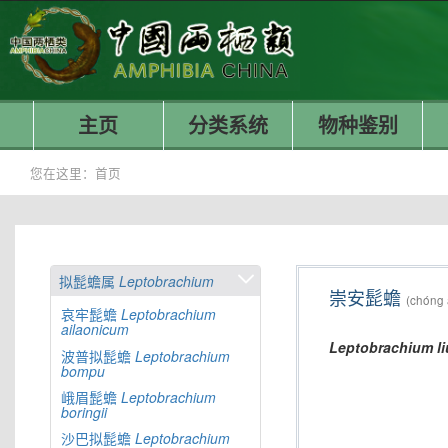
主页
分类系统
物种鉴别
您在这里：
首页
拟髭蟾属
Leptobrachium
崇安髭蟾
(chóng 
哀牢髭蟾
Leptobrachium
ailaonicum
Leptobrachium
li
波普拟髭蟾
Leptobrachium
bompu
峨眉髭蟾
Leptobrachium
boringii
沙巴拟髭蟾
Leptobrachium