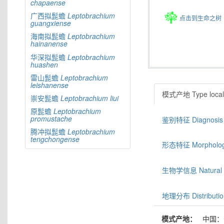
chapaense
广西拟髭蟾
Leptobrachium
点击到生命之树
guangxiense
海南拟髭蟾
Leptobrachium
hainanense
华深拟髭蟾
Leptobrachium
huashen
雷山髭蟾
Leptobrachium
leishanense
模式产地 Type locali
崇安髭蟾
Leptobrachium
liui
原髭蟾
Leptobrachium
promustache
鉴别特征 Diagnosis
腾冲拟髭蟾
Leptobrachium
tengchongense
形态特征 Morphologic
生物学信息 Natural hi
地理分布 Distributio
模式产地：
中国：