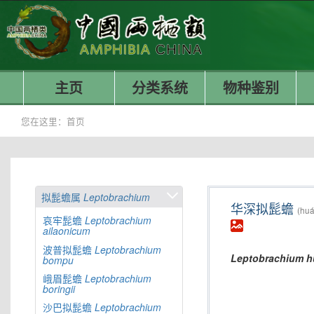
主页
分类系统
物种鉴别
您在这里：
首页
拟髭蟾属
Leptobrachium
华深拟髭蟾
(huá
哀牢髭蟾
Leptobrachium
ailaonicum
波普拟髭蟾
Leptobrachium
Leptobrachium
h
bompu
峨眉髭蟾
Leptobrachium
boringii
沙巴拟髭蟾
Leptobrachium