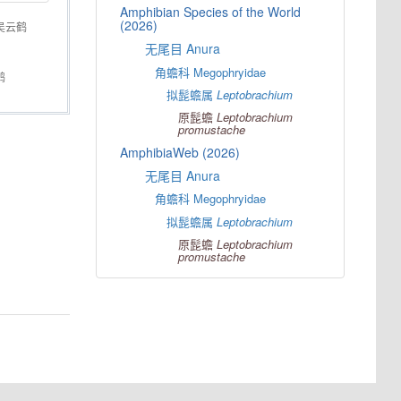
Amphibian Species of the World
(2026)
吴云鹤
无尾目 Anura
角蟾科 Megophryidae
鹤
拟髭蟾属
Leptobrachium
原髭蟾
Leptobrachium
promustache
AmphibiaWeb (2026)
无尾目 Anura
角蟾科 Megophryidae
拟髭蟾属
Leptobrachium
原髭蟾
Leptobrachium
promustache