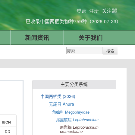
登录
注册
关注
已收录中国两栖类物种759种（2026-07-23）
新闻资讯
关于我们
主要分类系统
中国两栖类 (2026)
无尾目 Anura
角蟾科 Megophryidae
拟髭蟾属
Leptobrachium
IUCN
原髭蟾
Leptobrachium
promustache
DD