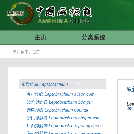
主页
分类系统
您在这里：
首页
拟髭蟾属
Leptobrachium
原
哀牢髭蟾
Leptobrachium
ailaonicum
波普拟髭蟾
Leptobrachium
bompu
Lep
200
峨眉髭蟾
Leptobrachium
boringii
沙巴拟髭蟾
Leptobrachium
chapaense
广西拟髭蟾
Leptobrachium
guangxiense
海南拟髭蟾
Leptobrachium
hainanense