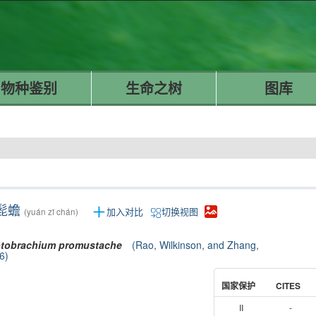
物种鉴别
生命之树
图库
髭蟾
加入对比
切换视图
(yuán zī chán)
tobrachium
promustache
(Rao, Wilkinson, and Zhang,
6)
国家保护
CITES
II
-