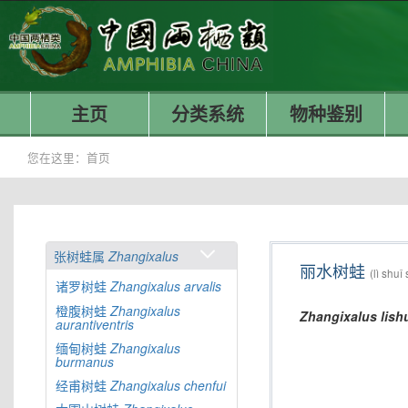
主页
分类系统
物种鉴别
您在这里：
首页
张树蛙属
Zhangixalus
丽水树蛙
(lì shuǐ
诸罗树蛙
Zhangixalus
arvalis
橙腹树蛙
Zhangixalus
Zhangixalus
lish
aurantiventris
缅甸树蛙
Zhangixalus
burmanus
经甫树蛙
Zhangixalus
chenfui