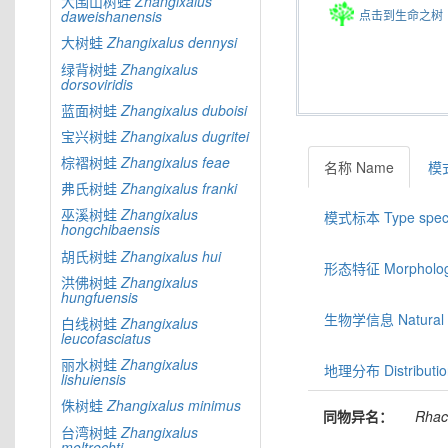
大围山树蛙
Zhangixalus
点击到生命之树
daweishanensis
大树蛙
Zhangixalus
dennysi
绿背树蛙
Zhangixalus
dorsoviridis
蓝面树蛙
Zhangixalus
duboisi
宝兴树蛙
Zhangixalus
dugritei
棕褶树蛙
Zhangixalus
feae
名称 Name
模式
弗氏树蛙
Zhangixalus
franki
巫溪树蛙
Zhangixalus
模式标本 Type spec
hongchibaensis
胡氏树蛙
Zhangixalus
hui
形态特征 Morphologic
洪佛树蛙
Zhangixalus
hungfuensis
生物学信息 Natural hi
白线树蛙
Zhangixalus
leucofasciatus
丽水树蛙
Zhangixalus
地理分布 Distributio
lishuiensis
侏树蛙
Zhangixalus
minimus
同物异名：
Rhac
台湾树蛙
Zhangixalus
moltrechti