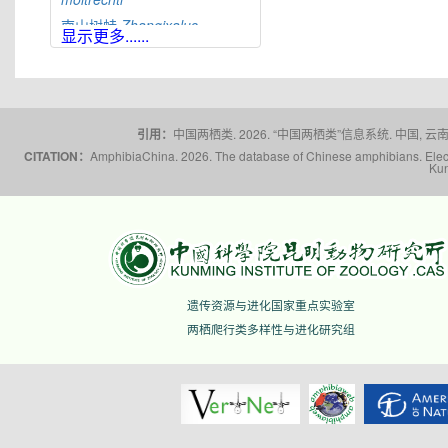
南山树蛙
Zhangixalus
显示更多......
nanshanensis
黑点树蛙
Zhangixalus
nigropunctatus
峨眉树蛙
Zhangixalus
omeimontis
引用：
中国两栖类. 2026. “中国两栖类”信息系统. 中国, 云南省,
突肛树蛙
Zhangixalus
CITATION：
AmphibiaChina. 2026. The database of Chinese amphibians. Electr
pachyproctus
Kun
平龙树蛙
Zhangixalus
pinglongensis
翡翠树蛙
Zhangixalus
prasinatus
普洱树蛙
Zhangixalus
puerensis
遗传资源与进化国家重点实验室
白颌大树蛙
Zhangixalus
smaragdinus
两栖爬行类多样性与进化研究组
台北树蛙
Zhangixalus
taipeianus
利川树蛙
Zhangixalus
wui
瑶山树蛙
Zhangixalus
yaoshanensis