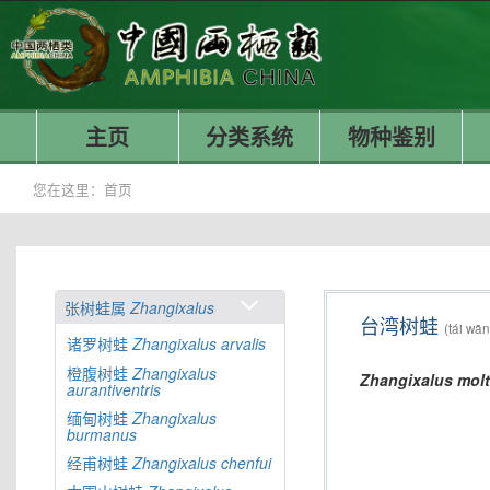
主页
分类系统
物种鉴别
您在这里：
首页
张树蛙属
Zhangixalus
台湾树蛙
(tái wā
诸罗树蛙
Zhangixalus
arvalis
橙腹树蛙
Zhangixalus
Zhangixalus
molt
aurantiventris
缅甸树蛙
Zhangixalus
burmanus
经甫树蛙
Zhangixalus
chenfui