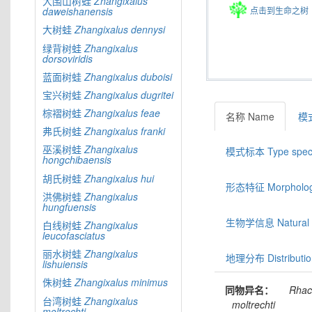
大围山树蛙
Zhangixalus
点击到生命之树
daweishanensis
大树蛙
Zhangixalus
dennysi
绿背树蛙
Zhangixalus
dorsoviridis
蓝面树蛙
Zhangixalus
duboisi
宝兴树蛙
Zhangixalus
dugritei
棕褶树蛙
Zhangixalus
feae
名称 Name
模式
弗氏树蛙
Zhangixalus
franki
巫溪树蛙
Zhangixalus
模式标本 Type spec
hongchibaensis
胡氏树蛙
Zhangixalus
hui
形态特征 Morphologic
洪佛树蛙
Zhangixalus
hungfuensis
生物学信息 Natural hi
白线树蛙
Zhangixalus
leucofasciatus
丽水树蛙
Zhangixalus
地理分布 Distributio
lishuiensis
侏树蛙
Zhangixalus
minimus
同物异名：
Rhac
台湾树蛙
Zhangixalus
moltrechti
moltrechti