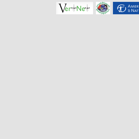
鹦哥岭树蛙
Zhangixalus
yinggelingensis
云南树蛙
Zhangixalus
yunnanensis
安徽树蛙
Zhangixalus
zhoukaiyae