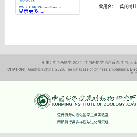
曾用名：
莫氏树蛙
南山树蛙
Zhangixalus
显示更多......
nanshanensis
黑点树蛙
Zhangixalus
nigropunctatus
峨眉树蛙
Zhangixalus
omeimontis
突肛树蛙
Zhangixalus
pachyproctus
平龙树蛙
Zhangixalus
pinglongensis
引用：
中国两栖类. 2026. “中国两栖类”信息系统. 中国, 云南省,
CITATION：
AmphibiaChina. 2026. The database of Chinese amphibians. Electr
翡翠树蛙
Zhangixalus
Kun
prasinatus
普洱树蛙
Zhangixalus
puerensis
白颌大树蛙
Zhangixalus
smaragdinus
台北树蛙
Zhangixalus
taipeianus
遗传资源与进化国家重点实验室
利川树蛙
Zhangixalus
wui
两栖爬行类多样性与进化研究组
瑶山树蛙
Zhangixalus
yaoshanensis