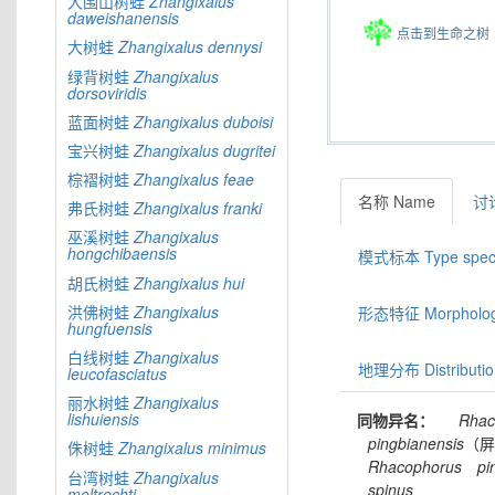
大围山树蛙
Zhangixalus
daweishanensis
点击到生命之树
大树蛙
Zhangixalus
dennysi
绿背树蛙
Zhangixalus
dorsoviridis
蓝面树蛙
Zhangixalus
duboisi
宝兴树蛙
Zhangixalus
dugritei
棕褶树蛙
Zhangixalus
feae
名称 Name
讨论
弗氏树蛙
Zhangixalus
franki
巫溪树蛙
Zhangixalus
hongchibaensis
模式标本 Type spec
胡氏树蛙
Zhangixalus
hui
洪佛树蛙
Zhangixalus
形态特征 Morphologic
hungfuensis
白线树蛙
Zhangixalus
地理分布 Distributio
leucofasciatus
丽水树蛙
Zhangixalus
lishuiensis
同物异名：
Rhac
pingbianensis
（屏
侏树蛙
Zhangixalus
minimus
Rhacophorus
pi
台湾树蛙
Zhangixalus
spinus
moltrechti