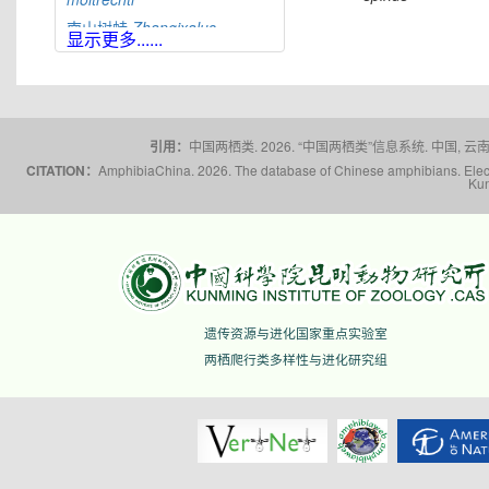
南山树蛙
Zhangixalus
显示更多......
nanshanensis
黑点树蛙
Zhangixalus
nigropunctatus
峨眉树蛙
Zhangixalus
omeimontis
引用：
中国两栖类. 2026. “中国两栖类”信息系统. 中国, 云南省,
突肛树蛙
Zhangixalus
CITATION：
AmphibiaChina. 2026. The database of Chinese amphibians. Electr
pachyproctus
Kun
平龙树蛙
Zhangixalus
pinglongensis
翡翠树蛙
Zhangixalus
prasinatus
普洱树蛙
Zhangixalus
puerensis
遗传资源与进化国家重点实验室
白颌大树蛙
Zhangixalus
smaragdinus
两栖爬行类多样性与进化研究组
台北树蛙
Zhangixalus
taipeianus
利川树蛙
Zhangixalus
wui
瑶山树蛙
Zhangixalus
yaoshanensis