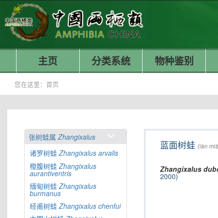
主页
分类系统
物种鉴别
您在这里：
首页
张树蛙属
Zhangixalus
蓝面树蛙
(lán mi
诸罗树蛙
Zhangixalus
arvalis
橙腹树蛙
Zhangixalus
Zhangixalus
dubo
aurantiventris
2000)
缅甸树蛙
Zhangixalus
burmanus
经甫树蛙
Zhangixalus
chenfui