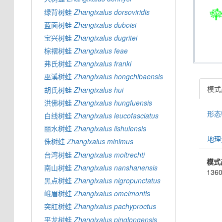
绿背树蛙
Zhangixalus
dorsoviridis
蓝面树蛙
Zhangixalus
duboisi
宝兴树蛙
Zhangixalus
dugritei
棕褶树蛙
Zhangixalus
feae
弗氏树蛙
Zhangixalus
franki
巫溪树蛙
Zhangixalus
hongchibaensis
模式产
胡氏树蛙
Zhangixalus
hui
洪佛树蛙
Zhangixalus
hungfuensis
形态特
白线树蛙
Zhangixalus
leucofasciatus
丽水树蛙
Zhangixalus
lishuiensis
地理分
侏树蛙
Zhangixalus
minimus
台湾树蛙
Zhangixalus
moltrechti
模式
南山树蛙
Zhangixalus
nanshanensis
1360
黑点树蛙
Zhangixalus
nigropunctatus
峨眉树蛙
Zhangixalus
omeimontis
突肛树蛙
Zhangixalus
pachyproctus
平龙树蛙
Zhangixalus
pinglongensis