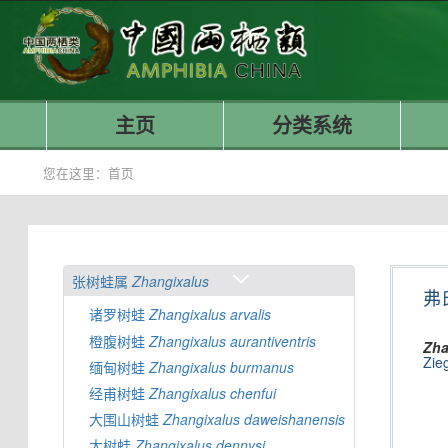
主页
分类系统
您在这里：
首页
张树蛙属
Zhangixalus
弗
诸罗树蛙
Zhangixalus
arvalis
橙腹树蛙
Zhangixalus
aurantiventris
Zha
Zie
缅甸树蛙
Zhangixalus
burmanus
经甫树蛙
Zhangixalus
chenfui
大围山树蛙
Zhangixalus
daweishanensis
大树蛙
Zhangixalus
dennysi