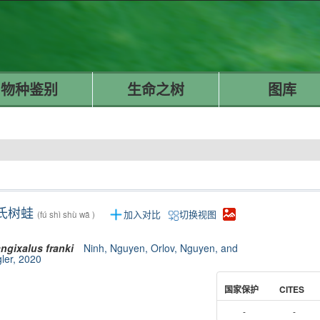
物种鉴别
生命之树
图库
氏树蛙
加入对比
切换视图
(fú shì shù wā )
ngixalus
franki
Ninh, Nguyen, Orlov, Nguyen, and
gler, 2020
国家保护
CITES
-
-