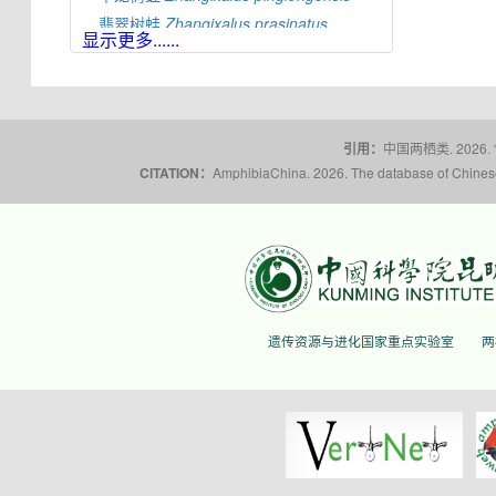
翡翠树蛙
Zhangixalus
prasinatus
显示更多......
普洱树蛙
Zhangixalus
puerensis
白颌大树蛙
Zhangixalus
smaragdinus
台北树蛙
Zhangixalus
taipeianus
利川树蛙
Zhangixalus
wui
引用：
中国两栖类. 2026.
瑶山树蛙
Zhangixalus
yaoshanensis
CITATION：
AmphibiaChina. 2026. The database of Chinese 
鹦哥岭树蛙
Zhangixalus
yinggelingensis
云南树蛙
Zhangixalus
yunnanensis
安徽树蛙
Zhangixalus
zhoukaiyae
遗传资源与进化国家重点实验室
两