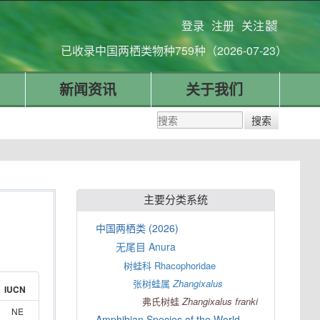
登录
注册
关注
已收录中国两栖类物种759种（2026-07-23）
新闻资讯
关于我们
主要分类系统
中国两栖类 (2026)
无尾目 Anura
树蛙科 Rhacophoridae
张树蛙属
Zhangixalus
IUCN
弗氏树蛙
Zhangixalus
franki
NE
Amphibian Species of the World