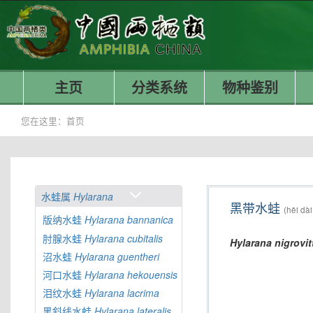
主页
分类系统
物种鉴别
您在这里：
首页
水蛙属
Hylarana
黑带水蛙
(hēi dài
版纳水蛙
Hylarana
bannanica
肘腺水蛙
Hylarana
cubitalis
Hylarana
nigrovit
沼水蛙
Hylarana
guentheri
河口水蛙
Hylarana
hekouensis
泪纹水蛙
Hylarana
lacrima
黑斜线水蛙
Hylarana
lateralis