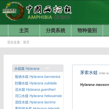
主页
分类系统
物种鉴别
您在这里：
首页
水蛙属
Hylarana
茅索水蛙
(máo su
版纳水蛙
Hylarana
bannanica
肘腺水蛙
Hylarana
cubitalis
Hylarana
maoson
沼水蛙
Hylarana
guentheri
河口水蛙
Hylarana
hekouensis
泪纹水蛙
Hylarana
lacrima
黑斜线水蛙
Hylarana
lateralis