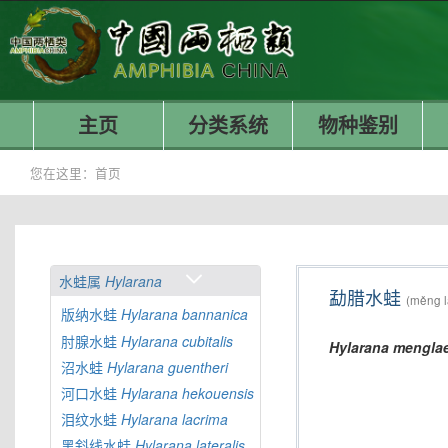
主页
分类系统
物种鉴别
您在这里：
首页
水蛙属
Hylarana
勐腊水蛙
(měng l
版纳水蛙
Hylarana
bannanica
肘腺水蛙
Hylarana
cubitalis
Hylarana
menglae
沼水蛙
Hylarana
guentheri
河口水蛙
Hylarana
hekouensis
泪纹水蛙
Hylarana
lacrima
黑斜线水蛙
Hylarana
lateralis