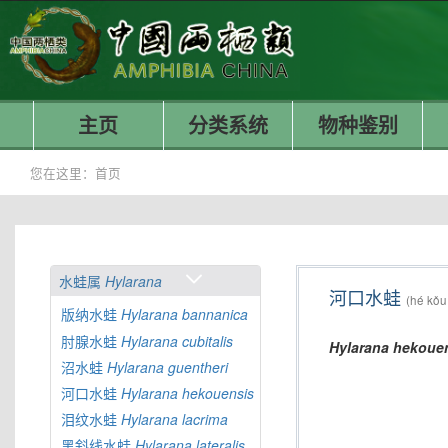
主页
分类系统
物种鉴别
您在这里：
首页
水蛙属
Hylarana
河口水蛙
(hé kǒu
版纳水蛙
Hylarana
bannanica
肘腺水蛙
Hylarana
cubitalis
Hylarana
hekoue
沼水蛙
Hylarana
guentheri
河口水蛙
Hylarana
hekouensis
泪纹水蛙
Hylarana
lacrima
黑斜线水蛙
Hylarana
lateralis