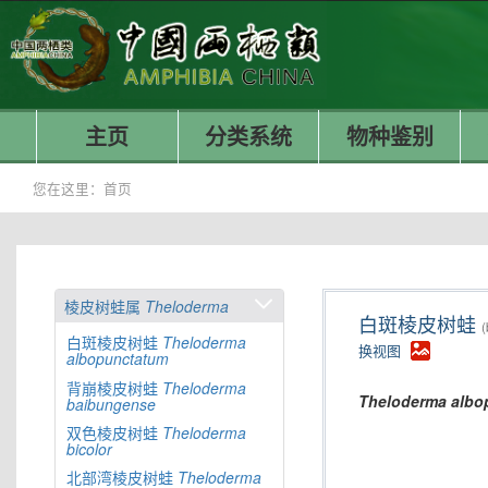
主页
分类系统
物种鉴别
您在这里：
首页
棱皮树蛙属
Theloderma
白斑棱皮树蛙
(
白斑棱皮树蛙
Theloderma
换视图
albopunctatum
背崩棱皮树蛙
Theloderma
Theloderma
albo
baibungense
双色棱皮树蛙
Theloderma
bicolor
北部湾棱皮树蛙
Theloderma