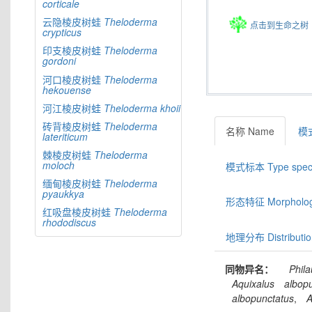
corticale
云隐棱皮树蛙
Theloderma
点击到生命之树
crypticus
印支棱皮树蛙
Theloderma
gordoni
河口棱皮树蛙
Theloderma
hekouense
河江棱皮树蛙
Theloderma
khoii
砖背棱皮树蛙
Theloderma
名称 Name
模式
lateriticum
棘棱皮树蛙
Theloderma
moloch
模式标本 Type spec
缅甸棱皮树蛙
Theloderma
pyaukkya
形态特征 Morphologic
红吸盘棱皮树蛙
Theloderma
rhododiscus
地理分布 Distributio
同物异名：
Phila
Aquixalus
albop
albopunctatus
,
A