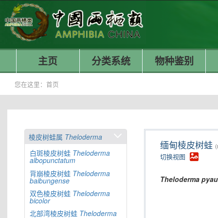
主页
分类系统
物种鉴别
您在这里：
首页
棱皮树蛙属
Theloderma
缅甸棱皮树蛙
(
白斑棱皮树蛙
Theloderma
切换视图
albopunctatum
背崩棱皮树蛙
Theloderma
Theloderma
pyau
baibungense
双色棱皮树蛙
Theloderma
bicolor
北部湾棱皮树蛙
Theloderma