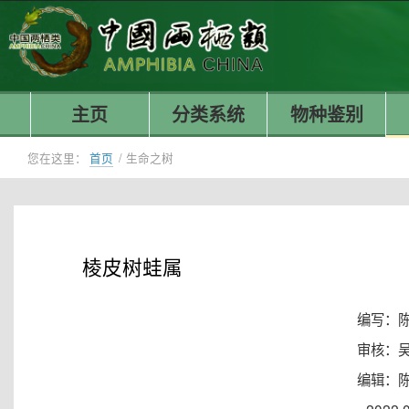
主页
分类系统
物种鉴别
您在这里：
首页
/
生命之树
棱皮树蛙属
编写：
审核：
编辑：