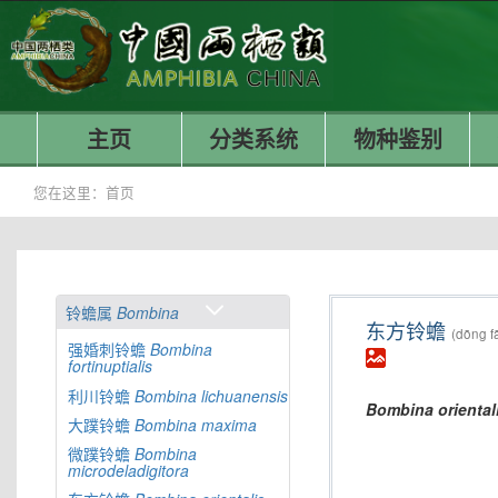
主页
分类系统
物种鉴别
您在这里：
首页
铃蟾属
Bombina
东方铃蟾
(dōng f
强婚刺铃蟾
Bombina
fortinuptialis
利川铃蟾
Bombina
lichuanensis
Bombina
oriental
大蹼铃蟾
Bombina
maxima
微蹼铃蟾
Bombina
microdeladigitora