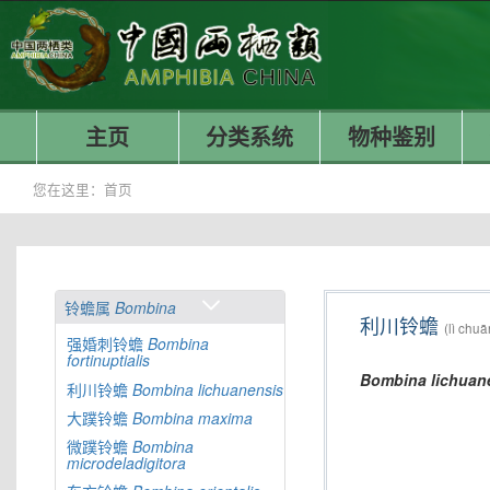
主页
分类系统
物种鉴别
您在这里：
首页
铃蟾属
Bombina
利川铃蟾
(lì chuā
强婚刺铃蟾
Bombina
fortinuptialis
Bombina
lichuan
利川铃蟾
Bombina
lichuanensis
大蹼铃蟾
Bombina
maxima
微蹼铃蟾
Bombina
microdeladigitora