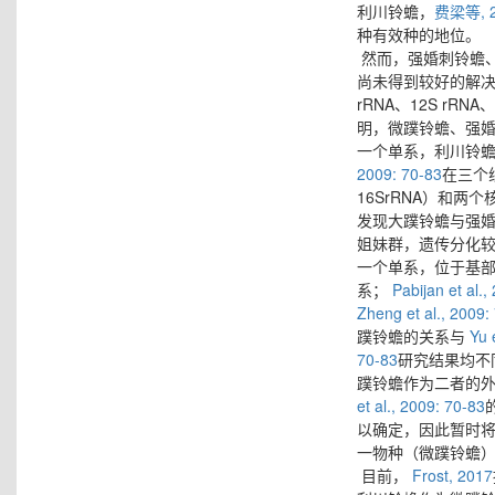
利川铃蟾，
费梁等, 2
种有效种的地位。
然而，强婚刺铃蟾
尚未得到较好的解
rRNA、12S rRNA、
明，微蹼铃蟾、强
一个单系，利川铃
2009: 70-83
在三个
16SrRNA）和两个
发现大蹼铃蟾与强
姐妹群，遗传分化
一个单系，位于基
系；
Pabijan et al.,
Zheng et al., 2009:
蹼铃蟾的关系与
Yu e
70-83
研究结果均不
蹼铃蟾作为二者的
et al., 2009: 70-83
以确定，因此暂时
一物种（微蹼铃蟾
目前，
Frost, 2017