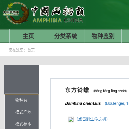
主页
分类系统
物种鉴别
您在这里：
首页
东方铃蟾
(dōng fāng líng chán)
物种名
(Boulenger, 1
Bombina
orientalis
模式产地
(点击到生命之树)
模式标本