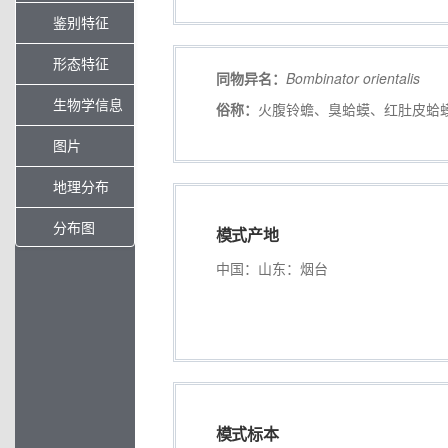
鉴别特征
形态特征
同物异名：
Bombinator
orientalis
生物学信息
俗称：
火腹铃蟾、臭蛤蟆、红肚皮蛤
图片
地理分布
分布图
模式产地
中国：山东：烟台
模式标本