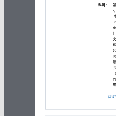
蝌蚪 :
第
芽
有
费梁等,