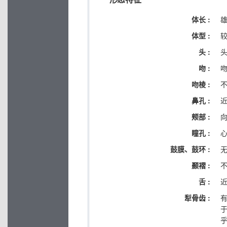
体长 :
雄
体型 :
头 :
吻 :
吻棱 :
鼻孔 :
颊部 :
瞳孔 :
鼓膜、鼓环 :
颞褶 :
舌 :
犁骨齿 :