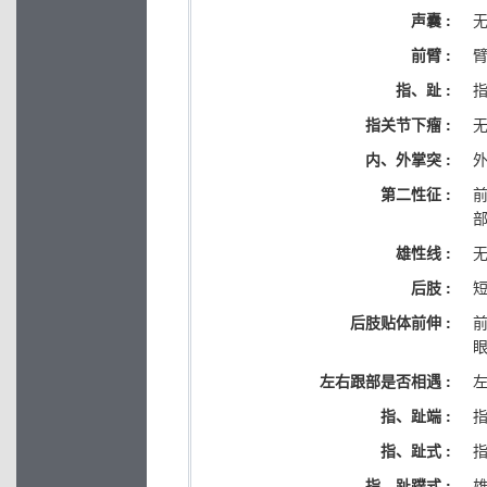
声囊 :
前臂 :
指、趾 :
指关节下瘤 :
内、外掌突 :
第二性征 :
雄性线 :
后肢 :
后肢贴体前伸 :
左右跟部是否相遇 :
指、趾端 :
指、趾式 :
指
指、趾蹼式 :