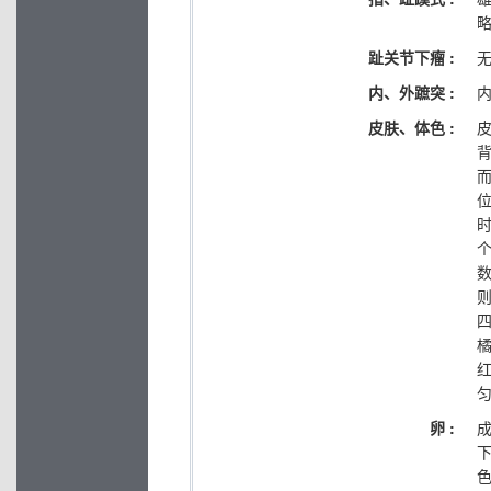
趾关节下瘤 :
内、外蹠突 :
皮肤、体色 :
卵 :