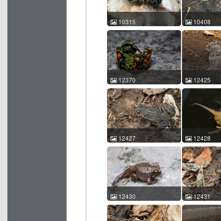
10315
10408
东方铃蟾 Bombina
东方铃蟾 Bom
orientalis Bergmann
orientalis 张
Leandro 2022-08-17
10:39:19 
15:16:54 China ACM
id:10408
id:10315
12370
12425
东方铃蟾 Bombina
东方铃蟾 Bom
orientalis 赵 一越 2025-08-
orientalis 
03 20:58:46 中国吉林 ACM
13 17:10:
id:12370
id:12425
12427
12428
东方铃蟾 Bombina
东方铃蟾 Bom
orientalis 胡家豪 2025-07-
orientalis 
13 17:26:36 中国北京 ACM
13 17:12:
id:12427
id:12428
12430
12431
东方铃蟾 Bombina
东方铃蟾 Bom
orientalis 胡家豪 2025-07-
orientalis 