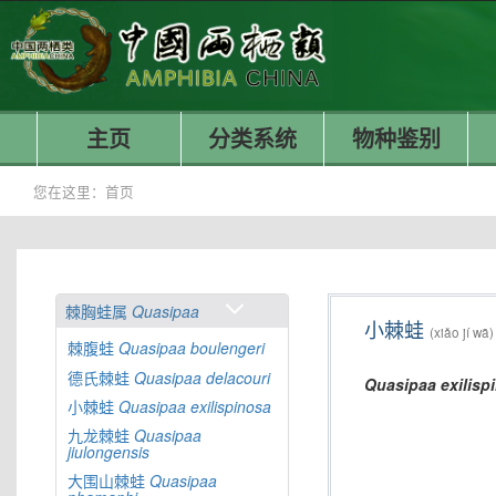
主页
分类系统
物种鉴别
您在这里：
首页
棘胸蛙属
Quasipaa
小棘蛙
(xiǎo jí wā)
棘腹蛙
Quasipaa
boulengeri
德氏棘蛙
Quasipaa
delacouri
Quasipaa
exilisp
小棘蛙
Quasipaa
exilispinosa
九龙棘蛙
Quasipaa
jiulongensis
大围山棘蛙
Quasipaa