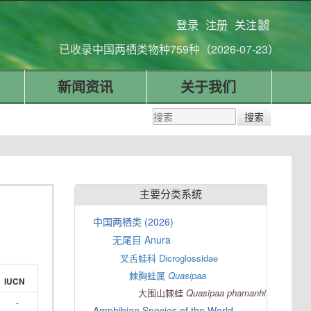
登录
注册
关注
已收录中国两栖类物种759种（2026-07-23）
新闻资讯
关于我们
主要分类系统
中国两栖类 (2026)
无尾目 Anura
叉舌蛙科 Dicroglossidae
棘胸蛙属
Quasipaa
IUCN
大围山棘蛙
Quasipaa
phamanhi
-
Amphibian Species of the World