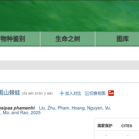
物种鉴别
生命之树
图库
围山棘蛙
加入对比
切换视图
(dà wéi shān jí wā)
sipaa
phamanhi
Liu, Zhu, Pham, Hoang, Nguyen, Vu,
, Mo, and Rao, 2025
国家保护
CITES
-
-