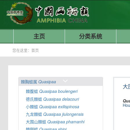
主页
分类系统
您在这里：
首页
棘胸蛙属
Quasipaa
大
棘腹蛙
Quasipaa
boulengeri
德氏棘蛙
Quasipaa
delacouri
Qua
Hou
小棘蛙
Quasipaa
exilispinosa
九龙棘蛙
Quasipaa
jiulongensis
大围山棘蛙
Quasipaa
phamanhi
棘侧蛙
Quasipaa
shini