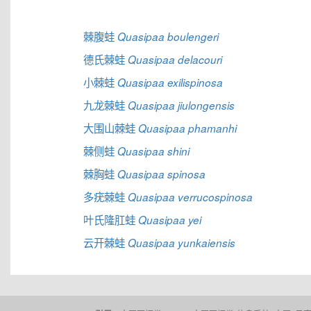
棘腹蛙
Quasipaa boulengeri
德氏棘蛙
Quasipaa delacouri
小棘蛙
Quasipaa exilispinosa
九龙棘蛙
Quasipaa jiulongensis
大围山棘蛙
Quasipaa phamanhi
棘侧蛙
Quasipaa shini
棘胸蛙
Quasipaa spinosa
多疣棘蛙
Quasipaa verrucospinosa
叶氏隆肛蛙
Quasipaa yei
云开棘蛙
Quasipaa yunkaiensis