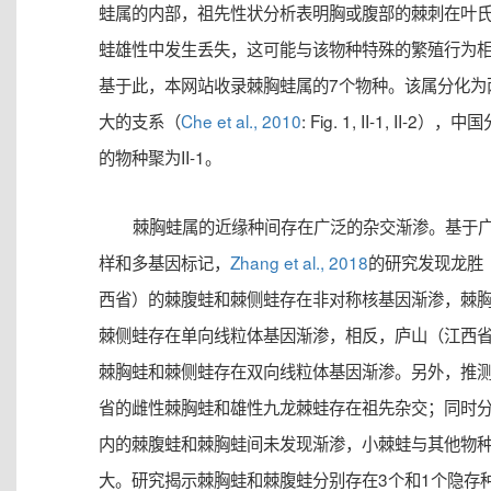
蛙属的内部，祖先性状分析表明胸或腹部的棘刺在叶
蛙雄性中发生丢失，这可能与该物种特殊的繁殖行为
基于此，本网站收录棘胸蛙属的7个物种。该属分化为
大的支系（
Che et al., 2010
: Fig. 1, II-1, II-2），
的物种聚为II-1。
棘胸蛙属的近缘种间存在广泛的杂交渐渗。基于
样和多基因标记，
Zhang et al., 2018
的研究发现龙胜
西省）的棘腹蛙和棘侧蛙存在非对称核基因渐渗，棘
棘侧蛙存在单向线粒体基因渐渗，相反，庐山（江西
棘胸蛙和棘侧蛙存在双向线粒体基因渐渗。另外，推
省的雌性棘胸蛙和雄性九龙棘蛙存在祖先杂交；同时
内的棘腹蛙和棘胸蛙间未发现渐渗，小棘蛙与其他物
大。研究揭示棘胸蛙和棘腹蛙分别存在3个和1个隐存