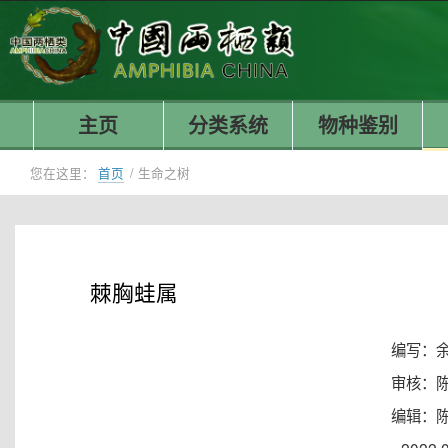
主页
分类系统
物种鉴别
您在这里：
首页
/
生命之树
棘胸蛙属
编写：
审核：
编辑：