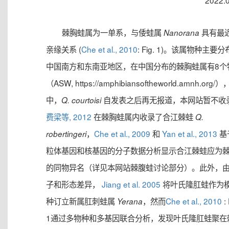
2022.
棘胸蛙属为一单系，与倭蛙属
具有最
Nanorana
亲缘关系 (
Che et al., 2010
: Fig. 1)。该属物种主要
中国南方和东南亚地区，在中国分布的棘胸蛙属有8个
（ASW, https://amphibiansoftheworld.amnh.org/
中，
自发表之后再无报道，本网站暂不收
Q. courtoisi
费梁等, 2012
在棘胸蛙属内收录了合江棘蛙
Q.
，
Che et al., 2009
和
Yan et al., 2013
基
robertingeri
粒体基因和核基因的分子数据分析显示合江棘蛙应为
的同物异名（详见本网站棘腹蛙讨论部分）。此外，
子和形态差异，
Jiang et al. 2005
将叶氏隆肛蛙作为
种订立新属肛刺蛙属
，然而
Che et al., 2010
: 
Yerana
1通过多物种和多基因联合分析，发现叶氏隆肛蛙聚在