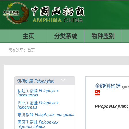
主页
分类系统
物种鉴别
您在这里：
首页
侧褶蛙属
Pelophylax
金线侧褶蛙
(jīn
福建侧褶蛙
Pelophylax
fukienensis
湖北侧褶蛙
Pelophylax
Pelophylax
planc
hubeiensis
蒙侧褶蛙
Pelophylax
mongolius
黑斑侧褶蛙
Pelophylax
nigromaculatus