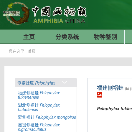
主页
分类系统
物种鉴别
您在这里：
首页
侧褶蛙属
Pelophylax
福建侧褶蛙
(fú 
福建侧褶蛙
Pelophylax
fukienensis
湖北侧褶蛙
Pelophylax
Pelophylax
fukie
hubeiensis
蒙侧褶蛙
Pelophylax
mongolius
黑斑侧褶蛙
Pelophylax
nigromaculatus