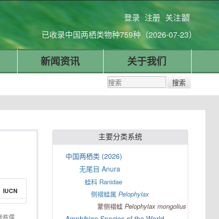
登录
注册
关注
已收录中国两栖类物种759种（2026-07-23）
新闻资讯
关于我们
主要分类系统
中国两栖类 (2026)
无尾目 Anura
蛙科 Ranidae
IUCN
侧褶蛙属
Pelophylax
蒙侧褶蛙
Pelophylax
mongolius
张栋儒
Amphibian Species of the World