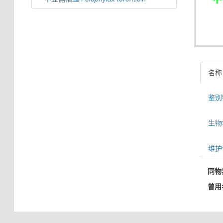
名称
鉴别特
生物学信
维护
同物
曾用