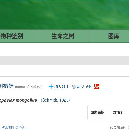
物种鉴别
生命之树
图库
侧褶蛙
加入对比
切换视图
(méng cè zhě wā)
ophylax
mongolius
(Schmidt, 1925)
国家保护
CITES
点击到生命之树
收录编辑：