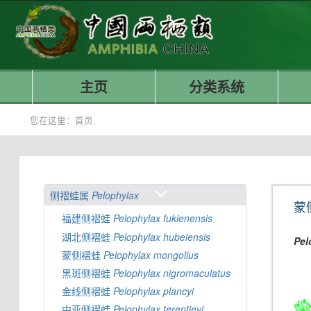
主页
分类系统
您在这里：
首页
侧褶蛙属
Pelophylax
蒙
福建侧褶蛙
Pelophylax
fukienensis
湖北侧褶蛙
Pelophylax
hubeiensis
Pel
蒙侧褶蛙
Pelophylax
mongolius
黑斑侧褶蛙
Pelophylax
nigromaculatus
金线侧褶蛙
Pelophylax
plancyi
中亚侧褶蛙
Pelophylax
terentievi