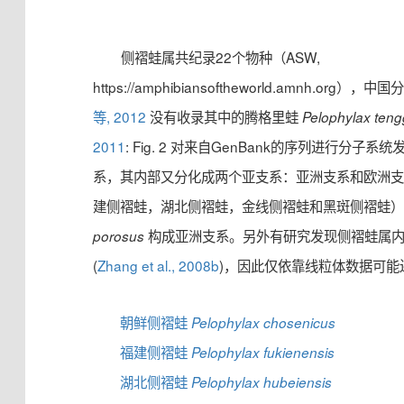
侧褶蛙属共纪录22个物种（ASW,
https://amphibiansoftheworld.amnh.o
等, 2012
没有收录其中的腾格里蛙
Pelophylax teng
2011
: Fig. 2 对来自GenBank的序列进行分
系，其内部又分化成两个亚支系：亚洲支系和欧洲支
建侧褶蛙，湖北侧褶蛙，金线侧褶蛙和黑斑侧褶蛙
构成亚洲支系。另外有研究发现侧褶蛙属内
porosus
(
Zhang et al., 2008b
)，因此仅依靠线粒体数据可
朝鲜侧褶蛙
Pelophylax chosenicus
福建侧褶蛙
Pelophylax fukienensis
湖北侧褶蛙
Pelophylax hubeiensis