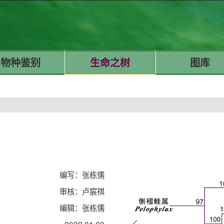
物种鉴别
生命之树
图库
编写：张栋儒
审核：卢宸祺
编辑：张栋儒