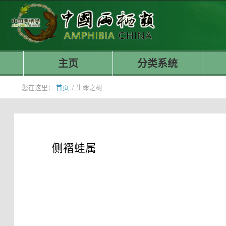
主页
分类系统
您在这里：
首页
/
生命之树
侧褶蛙属