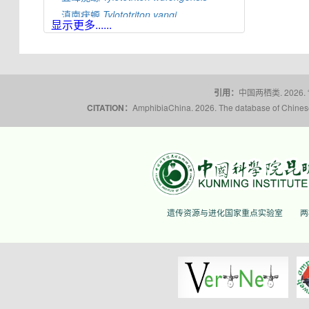
滇南疣螈
Tylototriton
yangi
显示更多......
蔡氏疣螈
Tylototriton
ziegleri
引用：
中国两栖类. 2026.
CITATION：
AmphibiaChina. 2026. The database of Chinese 
遗传资源与进化国家重点实验室
两