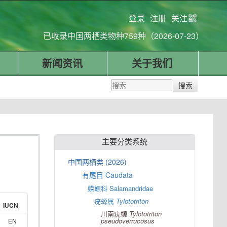
登录
注册
关注
已收录中国两栖类物种759种（2026-07-23）
新闻资讯
关于我们
主要分类系统
中国两栖类 (2026)
有尾目 Caudata
蝾螈科 Salamandridae
疣螈属
Tylototriton
IUCN
川南疣螈
Tylototriton
pseudoverrucosus
EN