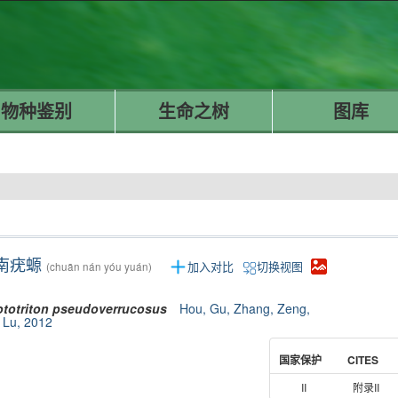
物种鉴别
生命之树
图库
南疣螈
加入对比
切换视图
(chuān nán yóu yuán)
ototriton
pseudoverrucosus
Hou, Gu, Zhang, Zeng,
 Lu, 2012
国家保护
CITES
II
附录II