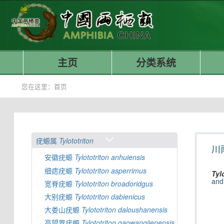
主页
分类系统
您在这里：
首页
疣螈属
Tylototriton
川
安徽疣螈
Tylototriton
anhuiensis
细痣疣螈
Tylototriton
asperrimus
Tyl
and
宽脊疣螈
Tylototriton
broadoridgus
大别疣螈
Tylototriton
dabienicus
大娄山疣螈
Tylototriton
daloushanensis
高望界疣螈
Tylototriton
gaowangjienensis