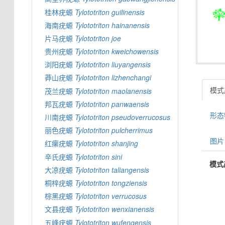
桂林疣螈
Tylototriton
guilinensis
海南疣螈
Tylototriton
hainanensis
片马疣螈
Tylototriton
joe
贵州疣螈
Tylototriton
kweichowensis
浏阳疣螈
Tylototriton
liuyangensis
莽山疣螈
Tylototriton
lizhenchangi
模式产
茂兰疣螈
Tylototriton
maolanensis
邦瓦疣螈
Tylototriton
panwaensis
形态特
川南疣螈
Tylototriton
pseudoverrucosus
丽色疣螈
Tylototriton
pulcherrimus
图片 
红瘰疣螈
Tylototriton
shanjing
辛氏疣螈
Tylototriton
sini
模式
大凉疣螈
Tylototriton
taliangensis
桐梓疣螈
Tylototriton
tongziensis
棕黑疣螈
Tylototriton
verrucosus
文县疣螈
Tylototriton
wenxianensis
五峰疣螈
Tylototriton
wufengensis