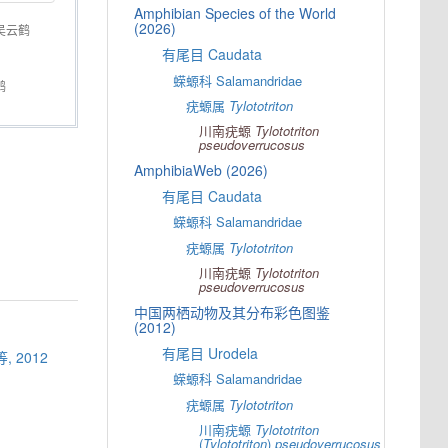
Amphibian Species of the World
(2026)
吴云鹤
有尾目 Caudata
蝾螈科 Salamandridae
鹤
疣螈属
Tylototriton
川南疣螈
Tylototriton
pseudoverrucosus
AmphibiaWeb (2026)
有尾目 Caudata
蝾螈科 Salamandridae
疣螈属
Tylototriton
川南疣螈
Tylototriton
pseudoverrucosus
中国两栖动物及其分布彩色图鉴
(2012)
有尾目 Urodela
, 2012
蝾螈科 Salamandridae
疣螈属
Tylototriton
川南疣螈
Tylototriton
(
Tylototriton
)
pseudoverrucosus