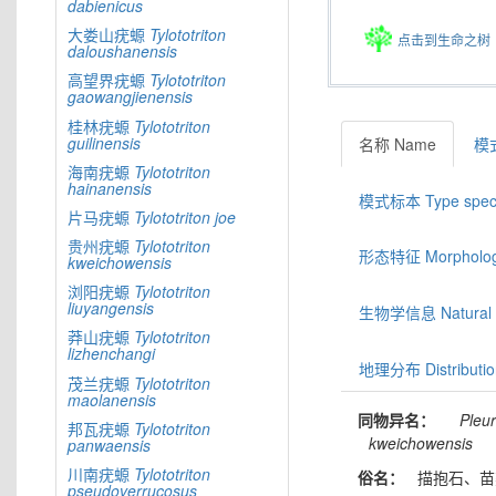
dabienicus
大娄山疣螈
Tylototriton
点击到生命之树
daloushanensis
高望界疣螈
Tylototriton
gaowangjienensis
桂林疣螈
Tylototriton
guilinensis
名称 Name
模式
海南疣螈
Tylototriton
hainanensis
模式标本 Type spec
片马疣螈
Tylototriton
joe
贵州疣螈
Tylototriton
形态特征 Morphologic
kweichowensis
浏阳疣螈
Tylototriton
liuyangensis
生物学信息 Natural hi
莽山疣螈
Tylototriton
lizhenchangi
地理分布 Distributio
茂兰疣螈
Tylototriton
maolanensis
同物异名：
Pleu
邦瓦疣螈
Tylototriton
kweichowensis
panwaensis
川南疣螈
Tylototriton
俗名：
描抱石、苗
pseudoverrucosus