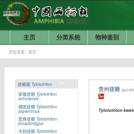
主页
分类系统
物种鉴别
您在这里：
首页
疣螈属
Tylototriton
贵州疣螈
(guì zh
安徽疣螈
Tylototriton
anhuiensis
细痣疣螈
Tylototriton
Tylototriton
kwei
asperrimus
宽脊疣螈
Tylototriton
broadoridgus
大别疣螈
Tylototriton