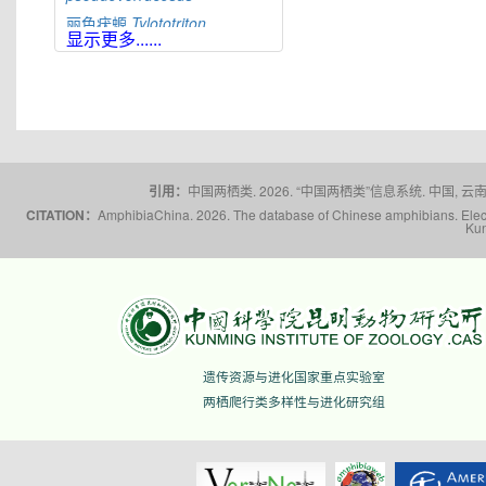
丽色疣螈
Tylototriton
显示更多......
pulcherrimus
红瘰疣螈
Tylototriton
shanjing
辛氏疣螈
Tylototriton
sini
大凉疣螈
Tylototriton
taliangensis
桐梓疣螈
Tylototriton
tongziensis
引用：
中国两栖类. 2026. “中国两栖类”信息系统. 中国, 云南省,
棕黑疣螈
Tylototriton
CITATION：
AmphibiaChina. 2026. The database of Chinese amphibians. Electr
Kun
verrucosus
文县疣螈
Tylototriton
wenxianensis
五峰疣螈
Tylototriton
wufengensis
滇南疣螈
Tylototriton
yangi
蔡氏疣螈
Tylototriton
ziegleri
遗传资源与进化国家重点实验室
两栖爬行类多样性与进化研究组