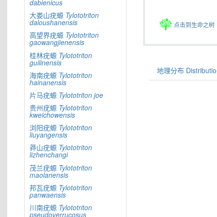
dabienicus
大娄山疣螈
Tylototriton
daloushanensis
点击到生命之树
高望界疣螈
Tylototriton
gaowangjienensis
桂林疣螈
Tylototriton
guilinensis
地理分布 Distributio
海南疣螈
Tylototriton
hainanensis
片马疣螈
Tylototriton
joe
贵州疣螈
Tylototriton
kweichowensis
浏阳疣螈
Tylototriton
liuyangensis
莽山疣螈
Tylototriton
lizhenchangi
茂兰疣螈
Tylototriton
maolanensis
邦瓦疣螈
Tylototriton
panwaensis
川南疣螈
Tylototriton
pseudoverrucosus