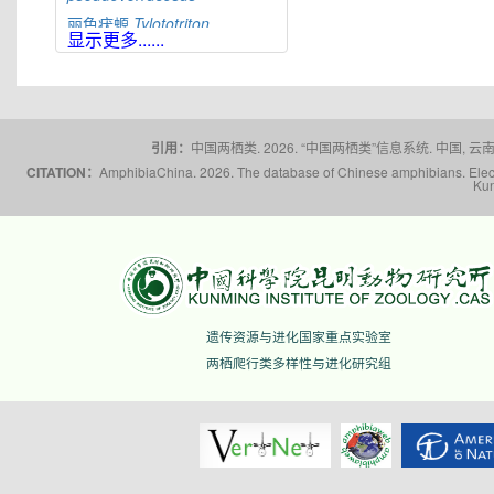
丽色疣螈
Tylototriton
显示更多......
pulcherrimus
红瘰疣螈
Tylototriton
shanjing
辛氏疣螈
Tylototriton
sini
大凉疣螈
Tylototriton
taliangensis
引用：
中国两栖类. 2026. “中国两栖类”信息系统. 中国, 云南省,
桐梓疣螈
Tylototriton
CITATION：
AmphibiaChina. 2026. The database of Chinese amphibians. Electr
Kun
tongziensis
棕黑疣螈
Tylototriton
verrucosus
文县疣螈
Tylototriton
wenxianensis
五峰疣螈
Tylototriton
wufengensis
遗传资源与进化国家重点实验室
滇南疣螈
Tylototriton
yangi
两栖爬行类多样性与进化研究组
蔡氏疣螈
Tylototriton
ziegleri