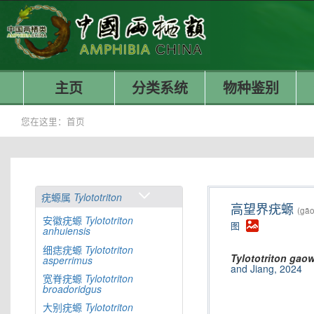
主页
分类系统
物种鉴别
您在这里：
首页
疣螈属
Tylototriton
高望界疣螈
(gāo
安徽疣螈
Tylototriton
图
anhuiensis
细痣疣螈
Tylototriton
Tylototriton
gaow
asperrimus
and Jiang, 2024
宽脊疣螈
Tylototriton
broadoridgus
大别疣螈
Tylototriton