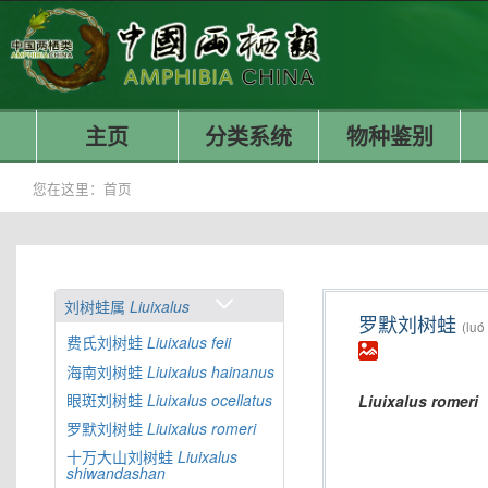
主页
分类系统
物种鉴别
您在这里：
首页
刘树蛙属
Liuixalus
罗默刘树蛙
(luó
费氏刘树蛙
Liuixalus
feii
海南刘树蛙
Liuixalus
hainanus
眼斑刘树蛙
Liuixalus
ocellatus
Liuixalus
romeri
罗默刘树蛙
Liuixalus
romeri
十万大山刘树蛙
Liuixalus
shiwandashan