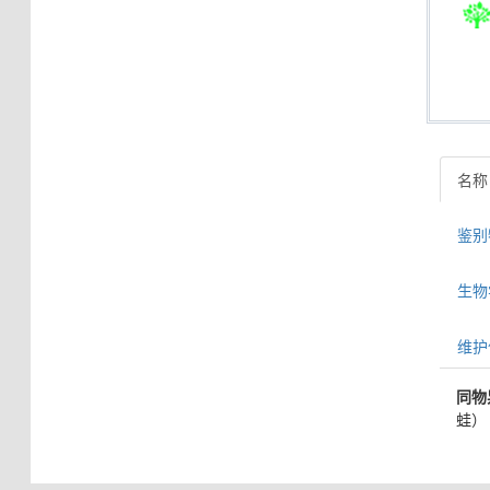
名称
鉴别特
生物学信
维护
同物
蛙）