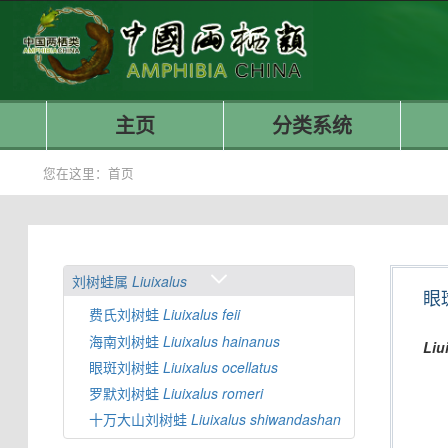
主页
分类系统
您在这里：
首页
刘树蛙属
Liuixalus
眼
费氏刘树蛙
Liuixalus
feii
海南刘树蛙
Liuixalus
hainanus
Liu
眼斑刘树蛙
Liuixalus
ocellatus
罗默刘树蛙
Liuixalus
romeri
十万大山刘树蛙
Liuixalus
shiwandashan