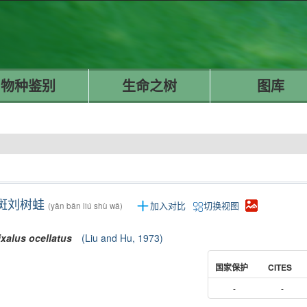
物种鉴别
生命之树
图库
斑刘树蛙
加入对比
切换视图
(yǎn bān liú shù wā)
ixalus
ocellatus
(Liu and Hu, 1973)
国家保护
CITES
-
-