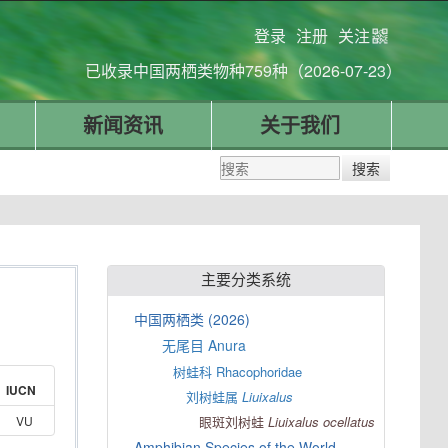
登录
注册
关注
已收录中国两栖类物种759种（2026-07-23）
新闻资讯
关于我们
主要分类系统
中国两栖类 (2026)
无尾目 Anura
树蛙科 Rhacophoridae
IUCN
刘树蛙属
Liuixalus
VU
眼斑刘树蛙
Liuixalus
ocellatus
Amphibian Species of the World