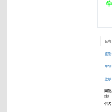
名称
鉴别特
生物学信
维护
同物
蛙）
俗名