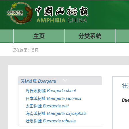
主页
分类系统
您在这里：
首页
溪树蛙属
Buergeria
壮
周氏溪树蛙
Buergeria
choui
日本溪树蛙
Buergeria
japonica
Bue
太田树蛙
Buergeria
otai
海南溪树蛙
Buergeria
oxycephala
壮溪树蛙
Buergeria
robusta