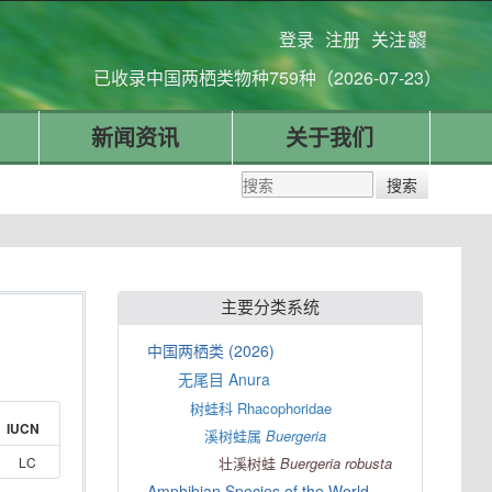
登录
注册
关注
已收录中国两栖类物种759种（2026-07-23）
新闻资讯
关于我们
主要分类系统
中国两栖类 (2026)
无尾目 Anura
树蛙科 Rhacophoridae
IUCN
溪树蛙属
Buergeria
LC
壮溪树蛙
Buergeria
robusta
Amphibian Species of the World