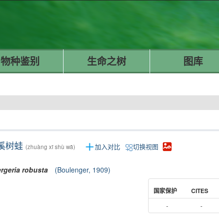
物种鉴别
生命之树
图库
溪树蛙
加入对比
切换视图
(zhuàng xī shù wā)
rgeria
robusta
(Boulenger, 1909)
国家保护
CITES
-
-