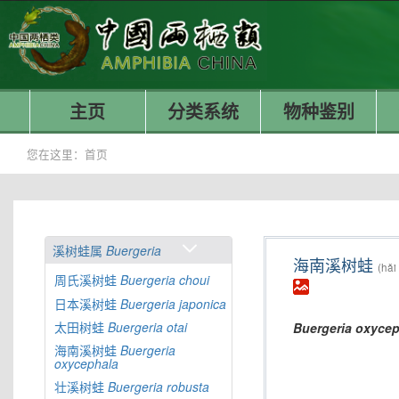
主页
分类系统
物种鉴别
您在这里：
首页
溪树蛙属
Buergeria
海南溪树蛙
(hǎi
周氏溪树蛙
Buergeria
choui
日本溪树蛙
Buergeria
japonica
太田树蛙
Buergeria
otai
Buergeria
oxycep
海南溪树蛙
Buergeria
oxycephala
壮溪树蛙
Buergeria
robusta