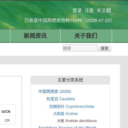
登录
注册
关注
已收录中国两栖类物种759种（2026-07-23）
新闻资讯
关于我们
主要分类系统
中国两栖类 (2026)
有尾目 Caudata
隐鳃鲵科 Cryptobranchidae
IUCN
大鲵属
Andrias
CR
大鲵
Andrias
davidianus
Amphibian Species of the World