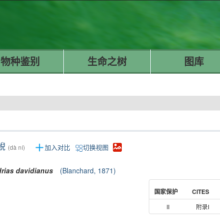
物种鉴别
生命之树
图库
鲵
加入对比
切换视图
(dà ní)
rias
davidianus
(Blanchard, 1871)
国家保护
CITES
II
附录I