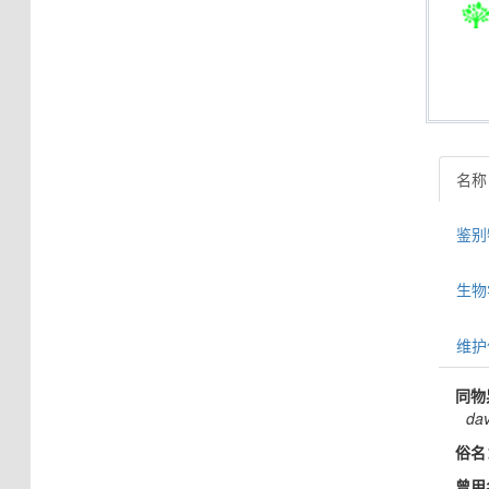
名称
鉴别特
生物学信
维护
同物
dav
俗名
曾用