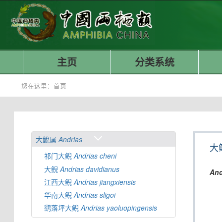
主页
分类系统
您在这里：
首页
大鲵属
Andrias
大
祁门大鲵
Andrias
cheni
大鲵
Andrias
davidianus
And
江西大鲵
Andrias
jiangxiensis
华南大鲵
Andrias
sligoi
鹞落坪大鲵
Andrias
yaoluopingensis