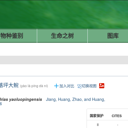
物种鉴别
生命之树
图库
落坪大鲵
加入对比
切换视图
(yào là píng dà ní)
rias
yaoluopingensis
Jiang, Huang, Zhao, and Huang,
6
国家保护
CITES
II
-