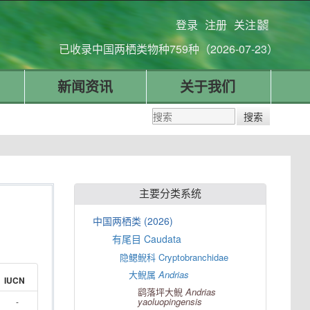
登录
注册
关注
已收录中国两栖类物种759种（2026-07-23）
新闻资讯
关于我们
主要分类系统
中国两栖类 (2026)
有尾目 Caudata
隐鳃鲵科 Cryptobranchidae
大鲵属
Andrias
IUCN
鹞落坪大鲵
Andrias
yaoluopingensis
-