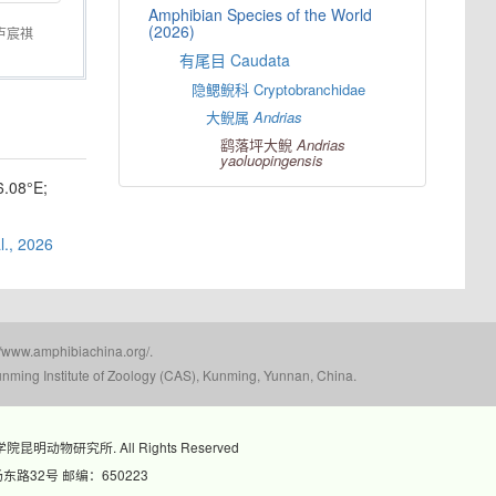
Amphibian Species of the World
(2026)
卢宸祺
有尾目 Caudata
隐鳃鲵科 Cryptobranchidae
大鲵属
Andrias
鹞落坪大鲵
Andrias
yaoluopingensis
08°E;
l., 2026
mphibiachina.org/.
nming Institute of Zoology (CAS), Kunming, Yunnan, China.
科学院昆明动物研究所. All Rights Reserved
路32号 邮编：650223