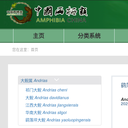
主页
分类系统
您在这里：
首页
大鲵属
Andrias
鹞
祁门大鲵
Andrias
cheni
大鲵
Andrias
davidianus
And
202
江西大鲵
Andrias
jiangxiensis
华南大鲵
Andrias
sligoi
鹞落坪大鲵
Andrias
yaoluopingensis