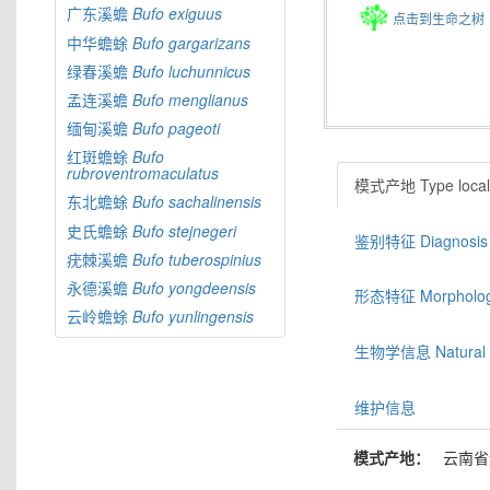
广东溪蟾
Bufo
exiguus
点击到生命之树
中华蟾蜍
Bufo
gargarizans
绿春溪蟾
Bufo
luchunnicus
孟连溪蟾
Bufo
menglianus
缅甸溪蟾
Bufo
pageoti
红斑蟾蜍
Bufo
rubroventromaculatus
模式产地 Type locali
东北蟾蜍
Bufo
sachalinensis
史氏蟾蜍
Bufo
stejnegeri
鉴别特征 Diagnosis
疣棘溪蟾
Bufo
tuberospinius
永德溪蟾
Bufo
yongdeensis
形态特征 Morphologic
云岭蟾蜍
Bufo
yunlingensis
生物学信息 Natural hi
维护信息
模式产地：
云南省