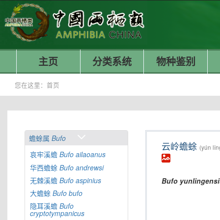
主页
分类系统
物种鉴别
您在这里：
首页
蟾蜍属
Bufo
云岭蟾蜍
(yún lǐ
哀牢溪蟾
Bufo
ailaoanus
华西蟾蜍
Bufo
andrewsi
无棘溪蟾
Bufo
aspinius
Bufo
yunlingensi
大蟾蜍
Bufo
bufo
隐耳溪蟾
Bufo
cryptotympanicus