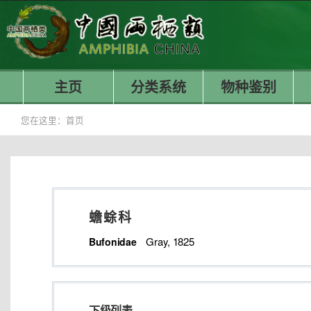
主页
分类系统
物种鉴别
您在这里：
首页
蟾蜍科
Gray, 1825
Bufonidae
下级列表