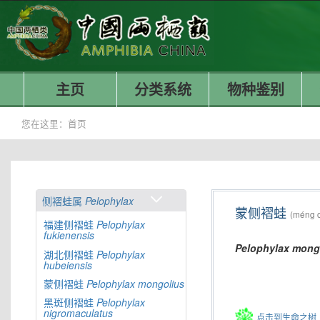
主页
分类系统
物种鉴别
您在这里：
首页
侧褶蛙属
Pelophylax
蒙侧褶蛙
(méng c
福建侧褶蛙
Pelophylax
fukienensis
Pelophylax
mong
湖北侧褶蛙
Pelophylax
hubeiensis
蒙侧褶蛙
Pelophylax
mongolius
黑斑侧褶蛙
Pelophylax
nigromaculatus
点击到生命之树